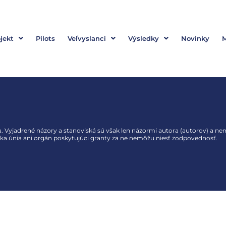
jekt
Pilots
Veľvyslanci
Výsledky
Novinky
 Vyjadrené názory a stanoviská sú však len názormi autora (autorov) a ne
ka únia ani orgán poskytujúci granty za ne nemôžu niesť zodpovednosť.