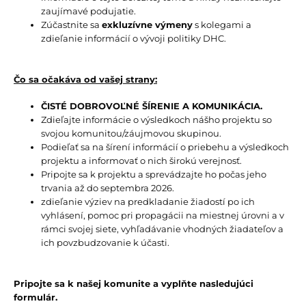
zaujímavé podujatie.
Zúčastnite sa
exkluzívne výmeny
s kolegami a
zdieľanie informácií o vývoji politiky DHC.
Čo sa očakáva od vašej strany:
ČISTÉ DOBROVOĽNÉ ŠÍRENIE A KOMUNIKÁCIA.
Zdieľajte informácie o výsledkoch nášho projektu so
svojou komunitou/záujmovou skupinou.
Podieľať sa na šírení informácií o priebehu a výsledkoch
projektu a informovať o nich širokú verejnosť.
Pripojte sa k projektu a sprevádzajte ho počas jeho
trvania až do septembra 2026.
zdieľanie výziev na predkladanie žiadostí po ich
vyhlásení, pomoc pri propagácii na miestnej úrovni a v
rámci svojej siete, vyhľadávanie vhodných žiadateľov a
ich povzbudzovanie k účasti.
Pripojte sa k našej komunite a vyplňte nasledujúci
formulár.