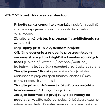
VÝHODY, ktoré získate ako ambasádor:
Pripojte sa ku komunite organizácií
s cieľom posilniť
šírenie a zapojenie projektu v oblasti diaľkového
vykurovania.
Získajte
ľahký prístup k propagácii a zviditeľneniu na
úrovni EÚ.
majú
úplný prístup k výsledkom projektu
,
Oficiálne ocenenie a oslovenie prostredníctvom
webovej stránky Low2HighDH a kanálov sociálnych
médií
(LinkedIn/ Twitter (X)/Facebook/Youtube),
bulletiny, tlačové správy a národné a európske podujatia
Získajte povesť Boost
- prezentovať svoju úlohu
ambasádora projektu spolufinancovaného EÚ ako
cenný príspevok verejnosti.
Získajte priamu skúsenosť s účasťou na projekte
financovanom EÚ
a zvýšiť svoju kapacitu.
Získajte informácie z prvej ruky a pozvánky na
podujatia
- využite naše jednoduché, krátke a aktuálne
informácie o tejto dôležitej téme a nikdy nezmeškajte