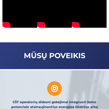
MŪSŲ POVEIKIS
CŠT operatorių didesni gebėjimai integruoti žemo
potencialo atsinaujinančius energijos išteklius arba