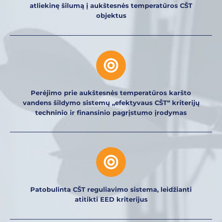
atliekinę šilumą į aukštesnės temperatūros CŠT
objektus
Perėjimo prie aukštesnės temperatūros karšto
vandens šildymo sistemų „efektyvaus CŠT“ kriterijų
techninio ir finansinio pagrįstumo įrodymas
Patobulinta CŠT reguliavimo sistema, leidžianti
atitikti EED kriterijus