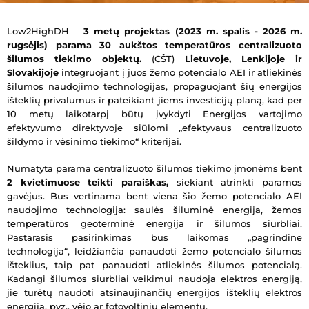
Low2HighDH –
3 metų projektas (2023 m. spalis - 2026 m.
rugsėjis)
parama 30 aukštos temperatūros centralizuoto
šilumos tiekimo objektų.
(CŠT)
Lietuvoje, Lenkijoje ir
Slovakijoje
integruojant į juos žemo potencialo AEI ir atliekinės
šilumos naudojimo technologijas, propaguojant šių energijos
išteklių privalumus ir pateikiant jiems investicijų planą, kad per
10 metų laikotarpį būtų įvykdyti Energijos vartojimo
efektyvumo direktyvoje siūlomi „efektyvaus centralizuoto
šildymo ir vėsinimo tiekimo“ kriterijai.
Numatyta parama centralizuoto šilumos tiekimo įmonėms bent
2 kvietimuose teikti paraiškas,
siekiant atrinkti paramos
gavėjus. Bus vertinama bent viena šio žemo potencialo AEI
naudojimo technologija: saulės šiluminė energija, žemos
temperatūros geoterminė energija ir šilumos siurbliai.
Pastarasis pasirinkimas bus laikomas „pagrindine
technologija“, leidžiančia panaudoti žemo potencialo šilumos
išteklius, taip pat panaudoti atliekinės šilumos potencialą.
Kadangi šilumos siurbliai veikimui naudoja elektros energiją,
jie turėtų naudoti atsinaujinančių energijos išteklių elektros
energiją, pvz., vėjo ar fotovoltinių elementų.