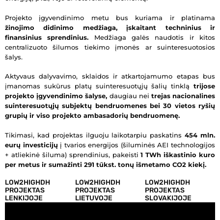
Projekto įgyvendinimo metu bus kuriama ir platinama
žinojimo didinimo medžiaga, įskaitant techninius ir
finansinius sprendinius.
Medžiaga galės naudotis ir kitos
centralizuoto šilumos tiekimo įmonės ar suinteresuotosios
šalys.
Aktyvaus dalyvavimo, sklaidos ir atkartojamumo etapas bus
įmanomas sukūrus platų suinteresuotųjų šalių tinklą
trijose
projekto įgyvendinimo šalyse,
daugiau nei
trejas nacionalines
suinteresuotųjų subjektų bendruomenes bei 30 vietos ryšių
grupių ir viso projekto ambasadorių bendruomenę.
Tikimasi, kad projektas ilguoju laikotarpiu paskatins
454 mln.
eurų investicijų
į tvarios energijos (šiluminės AEI technologijos
+ atliekinė šiluma) sprendinius, pakeisti
1 TWh iškastinio kuro
per metus ir sumažinti 291 tūkst. tonų išmetamo CO2 kiekį.
LOW2HIGHDH
LOW2HIGHDH
LOW2HIGHDH
PROJEKTAS
PROJEKTAS
PROJEKTAS
LENKIJOJE
LIETUVOJE
SLOVAKIJOJE